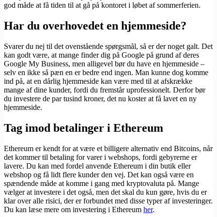
god måde at få tiden til at gå på kontoret i løbet af sommerferien.
Har du overhovedet en hjemmeside?
Svarer du nej til det ovenstående spørgsmål, så er der noget galt. Det
kan godt være, at mange finder dig på Google på grund af deres
Google My Business, men alligevel bør du have en hjemmeside –
selv en ikke så pæn en er bedre end ingen. Man kunne dog komme
ind på, at en dårlig hjemmeside kan være med til at afskrække
mange af dine kunder, fordi du fremstår uprofessionelt. Derfor bør
du investere de par tusind kroner, det nu koster at få lavet en ny
hjemmeside.
Tag imod betalinger i Ethereum
Ethereum er kendt for at være et billigere alternativ end Bitcoins, når
det kommer til betaling for varer i webshops, fordi gebyrerne er
lavere. Du kan med fordel anvende Ethereum i din butik eller
webshop og få lidt flere kunder den vej. Det kan også være en
spændende måde at komme i gang med kryptovaluta på. Mange
vælger at investere i det også, men det skal du kun gøre, hvis du er
klar over alle risici, der er forbundet med disse typer af investeringer.
Du kan læse mere om investering i Ethereum
her
.