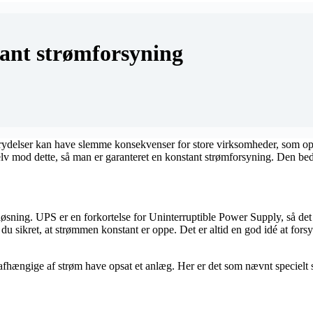
tant strømforsyning
rydelser kan have slemme konsekvenser for store virksomheder, som ope
selv mod dette, så man er garanteret en konstant strømforsyning. Den beds
sning. UPS er en forkortelse for Uninterruptible Power Supply, så det 
u sikret, at strømmen konstant er oppe. Det er altid en god idé at for
afhængige af strøm have opsat et anlæg. Her er det som nævnt specielt 