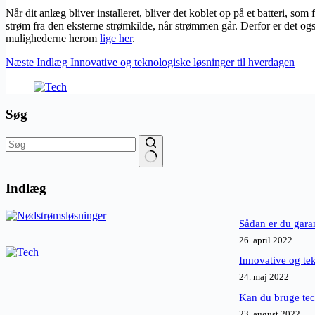
Når dit anlæg bliver installeret, bliver det koblet op på et batteri, 
strøm fra den eksterne strømkilde, når strømmen går. Derfor er det og
mulighederne herom
lige her
.
Næste
Indlæg
Innovative og teknologiske løsninger til hverdagen
Søg
Ingen
resultater
Indlæg
Sådan er du gara
26. april 2022
Innovative og te
24. maj 2022
Kan du bruge tech
23. august 2022